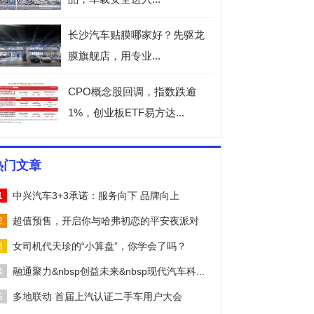
长沙汽车贴膜哪家好？先驱龙
膜旗舰店，用专业...
CPO概念股回调，指数跌逾
1%，创业板ETF易方达...
热门文章
1
中兴汽车3+3承诺：服务向下 品牌向上
2
超值预售，开启你与哈弗初恋的平安夜派对
3
女司机代天珍的“小算盘”，你学会了吗？
4
融通聚力&nbsp创益未来&nbsp现代汽车科...
5
多地联动 首届上汽认证二手车用户大会