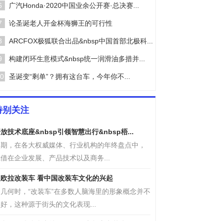
6
广汽Honda·2020中国业余公开赛·总决赛...
7
​论圣诞老人开金杯海狮王的可行性
8
ARCFOX极狐联合出品&nbsp中国首部北极科...
9
构建闭环生意模式&nbsp统一润滑油多措并...
0
圣诞变“剩单”？拥有这台车，今年你不...
特别关注
放技术底座&nbsp引领智慧出行&nbsp梧...
近期，在各大权威媒体、行业机构的年终盘点中，
借在企业发展、产品技术以及商务...
从欧拉改装车 看中国改装车文化的兴起
曾几何时，“改装车”在多数人脑海里的形象概念并不
好，这种源于街头的文化表现...