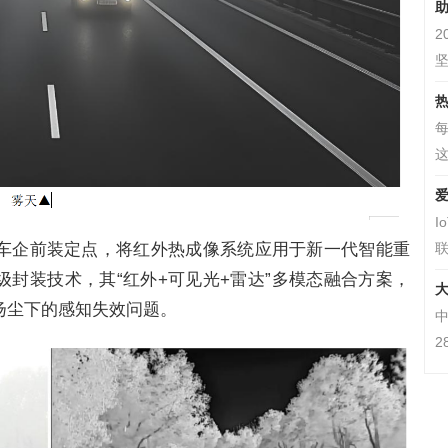
助
2
坚
这
爱
I
车企前装定点，将红外热成像系统应用于新一代智能重
联
级封装技术，其“红外+可见光+雷达”多模态融合方案，
扬尘下的感知失效问题。
2