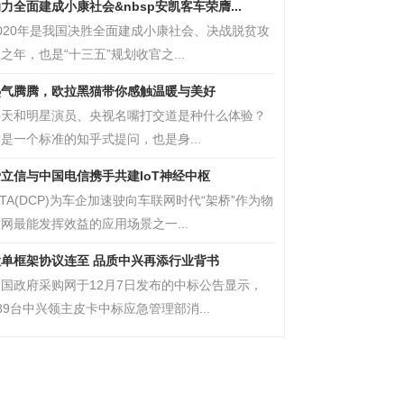
力全面建成小康社会&nbsp安凯客车荣膺...
020年是我国决胜全面建成小康社会、决战脱贫攻
之年，也是“十三五”规划收官之...
热气腾腾，欧拉黑猫带你感触温暖与美好
每天和明星演员、央视名嘴打交道是种什么体验？
是一个标准的知乎式提问，也是身...
立信与中国电信携手共建IoT神经中枢
oTA(DCP)为车企加速驶向车联网时代“架桥”作为物
网最能发挥效益的应用场景之一...
大单框架协议连至 品质中兴再添行业背书
中国政府采购网于12月7日发布的中标公告显示，
89台中兴领主皮卡中标应急管理部消...