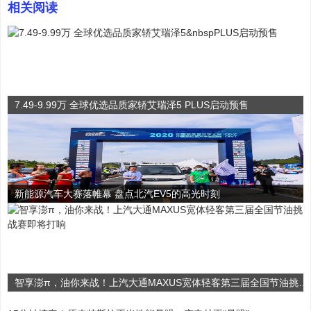
相关阅读
7.49-9.99万 全球优选品质家轿艾瑞泽5 PLUS启动预售
新能源汽车大赛落帷幕 盘点北汽EV5的高光时刻
智享澎π，油你来战！上汽大通MAXUS宽体轻客第三届全国节油挑战赛即将打响