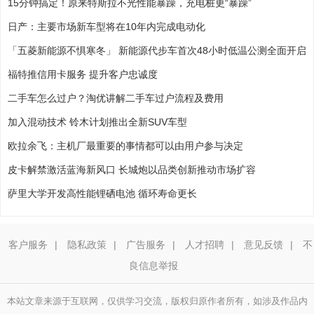
15分钟搞定！原来特斯拉不光性能暴躁，充电桩更“暴躁”
日产：主要市场新车型将在10年内完成电动化
「五菱新能源不惧寒冬」 新能源代步车首次48小时低温公测全面开启
福特推信用卡服务 提升客户忠诚度
二手车怎么过户？淘优讲解二手车过户流程及费用
加入混动技术 铃木计划推出全新SUV车型
欧拉余飞：主机厂最重要的事情都可以由用户参与决定
皮卡解禁激活蓝海新风口 长城炮以品类创新推动市场扩容
萨里大学开发高性能锂硒电池 循环寿命更长
客户服务
|
隐私政策
|
广告服务
|
人才招聘
|
意见反馈
|
不
良信息举报
本站文章来源于互联网，仅供学习交流，版权归原作者所有，如涉及作品内