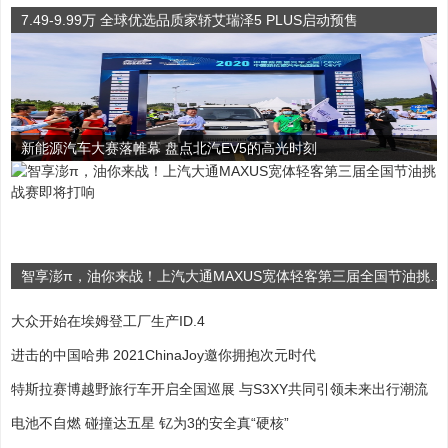
7.49-9.99万 全球优选品质家轿艾瑞泽5 PLUS启动预售
新能源汽车大赛落帷幕 盘点北汽EV5的高光时刻
智享澎π，油你来战！上汽大通MAXUS宽体轻客第三届全国节油挑战赛即将打响
大众开始在埃姆登工厂生产ID.4
进击的中国哈弗 2021ChinaJoy邀你拥抱次元时代
特斯拉赛博越野旅行车开启全国巡展 与S3XY共同引领未来出行潮流
电池不自燃 碰撞达五星 钇为3的安全真“硬核”