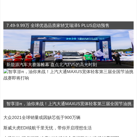
7.49-9.99万 全球优选品质家轿艾瑞泽5 PLUS启动预售
新能源汽车大赛落帷幕 盘点北汽EV5的高光时刻
智享澎π，油你来战！上汽大通MAXUS宽体轻客第三届全国节油挑战赛即将打响
大众2021全球销量或因缺芯低于900万辆
斯威大虎EDI续航千里无忧，带你开启理想生活