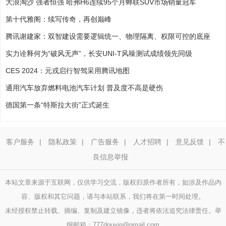
大浪淘沙 强者恒强 哈弗H6连续95个月蝉联SUV市场销量冠军
第十代雅阁：续写传奇，再创巅峰
腾讯谢建家：双智建设需要逻辑统一、物理隔离、权限可控的底座
实力诠释何为“破风无声”，长安UNI-T风噪测试成绩领先同级
CES 2024：元戎启行智驾采用腾讯地图
通用汽车放弃燃料电池汽车计划 普及度不高是硬伤
德国第一条“特斯拉大街”正式诞生
客户服务
|
隐私政策
|
广告服务
|
人才招聘
|
意见反馈
|
不
良信息举报
本站文章来源于互联网，仅供学习交流，版权归原作者所有，如涉及作品内
容、版权和其它问题，请与本站联系，我们将在第一时间处理。
未经授权禁止转载、摘编、复制及建立镜像，违者将依法追究法律责任。举
报邮箱：777douyin@gmail.com