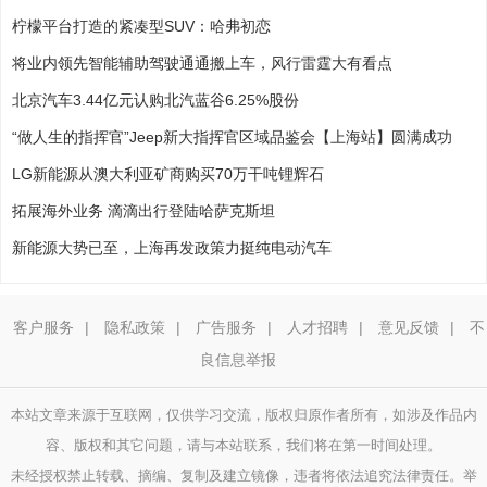
柠檬平台打造的紧凑型SUV：哈弗初恋
将业内领先智能辅助驾驶通通搬上车，风行雷霆大有看点
北京汽车3.44亿元认购北汽蓝谷6.25%股份
“做人生的指挥官”Jeep新大指挥官区域品鉴会【上海站】圆满成功
LG新能源从澳大利亚矿商购买70万干吨锂辉石
拓展海外业务 滴滴出行登陆哈萨克斯坦
新能源大势已至，上海再发政策力挺纯电动汽车
客户服务
|
隐私政策
|
广告服务
|
人才招聘
|
意见反馈
|
不
良信息举报
本站文章来源于互联网，仅供学习交流，版权归原作者所有，如涉及作品内
容、版权和其它问题，请与本站联系，我们将在第一时间处理。
未经授权禁止转载、摘编、复制及建立镜像，违者将依法追究法律责任。举