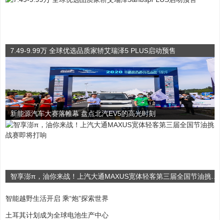
7.49-9.99万 全球优选品质家轿艾瑞泽5 PLUS启动预售
新能源汽车大赛落帷幕 盘点北汽EV5的高光时刻
智享澎π，油你来战！上汽大通MAXUS宽体轻客第三届全国节油挑战赛即将打响
智能越野生活开启 乘“炮”探索世界
土耳其计划成为全球电池生产中心