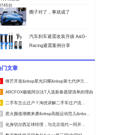
圈子对了，事就成了
汽车刹车避震改装升级 A&G-
Racing避震案例分享
热门文章
1
锋芒开道&nbsp星光闪耀&nbsp第七代伊兰...
2
ARCFOX极狐阿尔法T入选新春愿望清单的理由
3
二手车怎么过户？淘优讲解二手车过户流...
4
惹火颜值潮燃来袭&nbsp高能运动范儿&nbs...
5
化身切尔西足球经理，与北京现代一同开...