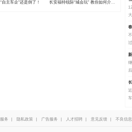
“自主车企”还是倒了！
长安福特锐际“城会玩” 教你如何介绍自己的“新男友”
1
大
春
不
过
新
继
后
长
车
服务
|
隐私政策
|
广告服务
|
人才招聘
|
意见反馈
|
不良信息