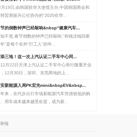
2月19日,由韩国驻华大使馆主办,中国韩国商会和
韩贸易振兴公社协办的“2020在华...
节的倒数钟声已经敲响&nbsp“健康汽车...
知不觉,春节倒数的钟声已经敲响,“有钱没钱回家
年”是每个在外“打工人”的年...
添三地！这一次上汽认证二手车中心同...
12月22日天津上汽认证二手车中心举行隆重开业
，12月30日，深圳、东莞两地的上...
安新能源入局PK宏光mini&nbspEV&nbsp...
近年来，在代步出行市场新能源汽车凭借较低的购
、用车成本越来越受欢迎，成为新...
举报