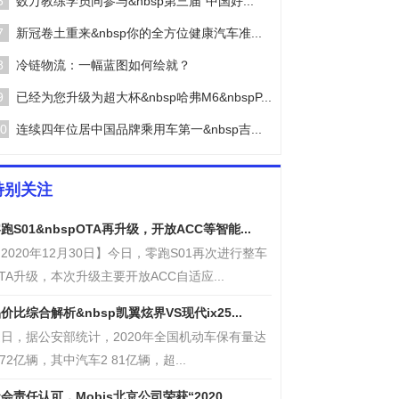
6
数万教练学员同参与&nbsp第三届“中国好...
7
新冠卷土重来&nbsp你的全方位健康汽车准...
8
冷链物流：一幅蓝图如何绘就？
9
已经为您升级为超大杯&nbsp哈弗M6&nbspP...
0
连续四年位居中国品牌乘用车第一&nbsp吉...
特别关注
跑S01&nbspOTA再升级，开放ACC等智能...
2020年12月30日】今日，零跑S01再次进行整车
TA升级，本次升级主要开放ACC自适应...
价比综合解析&nbsp凯翼炫界VS现代ix25...
日，据公安部统计，2020年全国机动车保有量达
 72亿辆，其中汽车2 81亿辆，超...
会责任认可，Mobis北京公司荣获“2020...