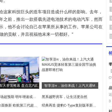
岭。”
，会给这家科技巨头的造车项目造成什么样的影响。去年，
4年之前，推出一款搭载先进电池技术的电动汽车，然而
d表示，他不会讨论自己在苹果所从事的工作。苹果公司在
果所做的贡献，并且祝福他未来一切都好。”
1
零
【
O
新能源汽车大赛落帷幕 盘点北汽EV5的高光时刻
智享澎π，油你来战！上汽大通MAXUS宽体轻客第三届全国节油挑战赛即将打响
品
近
新能源车市场超预期 明年增速或超30%
黑系越野房车，让生活更自然
3
快迭速代 全面焕新 欧航第三代超级中卡有哪些技术升级？
经典再造 捷豹C-Type复刻版革新而启
社