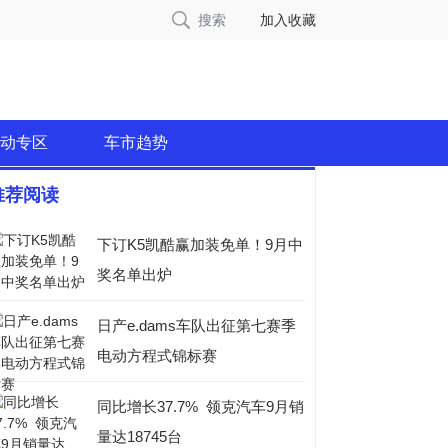
搜索
加入收藏
动专区
车市趋势
推荐阅读
下订K5凯酷赢加装免单！9月中
奖名单出炉
日产e.dams车队出征第七赛季
电动方程式锦标赛
同比增长37.7% 领克汽车9月销
量达18745台