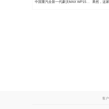
中国重汽全新一代豪沃MAX WP15NG节气王 引领省心多赚新潮流
果然，这家
客户