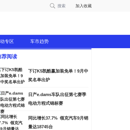
搜索
加入收藏
动专区
车市趋势
推荐阅读
下订K5凯酷赢加装免单！9月中
奖名单出炉
日产e.dams车队出征第七赛季
电动方程式锦标赛
同比增长37.7% 领克汽车9月销
量达18745台