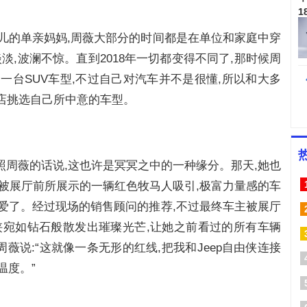
儿的单亲妈妈,周薇大部分的时间都是在单位和家庭中穿
淡,波澜不惊。直到2018年一切都变得不同了,那时候周
一台SUV车型,不过自己对汽车并不是很懂,所以和大多
店挑选自己所中意的车型。
,按照周薇的话说,这也许是冥冥之中的一种缘分。那天,她也
是被展厅前所展示的一辆红色牧马人吸引,极富力量感的车
爱了。经过现场的销售顾问的推荐,不过最终车主被展厅
由侠宛如钻石般散发出璀璨光芒,让她之前看过的所有车辆
周薇说:“这就像一条无形的红线,把我和Jeep自由侠连接
温度。”