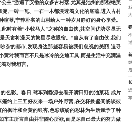
位“公主”游遍了安徽的众多古村落,尤其是池州的那些绝美
1
淀,一砖一瓦、一石一木都浸透着文化的底蕴,进入古村
大
种喧嚣,宁静朴实的山村给人一种岁月静好的身心享受。
春
,此时有着“小牧马人”之称的自由侠,其空间优势尽显无
不
景天窗将漫天的繁星尽收眼帘。“自从有了自由侠,我们
过
吵杂的都市,发现身边那些容易被我们忽视的美丽,追寻
新
小黄对我而言不只是冰冷的交通工具,而是生活中充满温
继
笑着对我坦言。
后
长
更多的色彩。春日,驾车到婺源去看开满田野的油菜花,成片
车
帐篷约上三五好友来一场户外野营,在交杯换盏间畅谈彼
红的枫叶和金黄的银杏,色彩缤纷的彩林为生活赋予了种
如车主所言自由并非随心所欲,而是尽自己最大的努力做