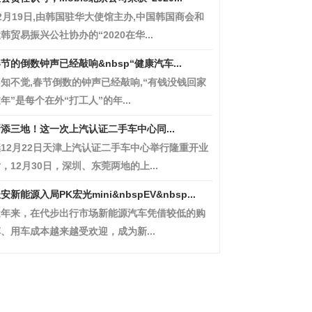
2月19日,由韩国驻华大使馆主办,中国韩国商会和
韩贸易振兴公社协办的“2020在华...
节的倒数钟声已经敲响&nbsp“健康汽车...
知不觉,春节倒数的钟声已经敲响,“有钱没钱回家
年”是每个在外“打工人”的年...
添三地！这一次上汽认证二手车中心同...
12月22日天津上汽认证二手车中心举行隆重开业
，12月30日，深圳、东莞两地的上...
安新能源入局PK宏光mini&nbspEV&nbsp...
近年来，在代步出行市场新能源汽车凭借较低的购
、用车成本越来越受欢迎，成为新...