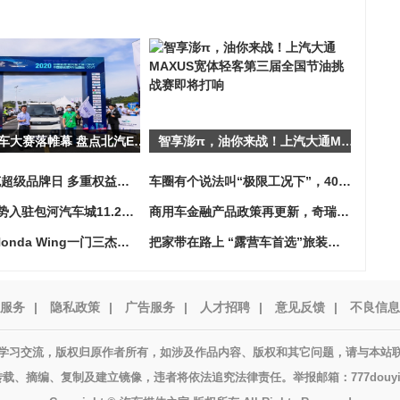
新能源汽车大赛落帷幕 盘点北汽EV5的高光时刻
智享澎π，油你来战！上汽大通MAXUS宽体轻客第三届全国节油挑战赛即将打响
速看！坦克超级品牌日 多重权益密集释放
车圈有个说法叫“极限工况下”，40000+小时能得到什么答案
MG名爵强势入驻包河汽车城11.28盛大开业 集88赞领金六福酒两瓶
商用车金融产品政策再更新，奇瑞金融助卡友实现创业梦
不负期待 Honda Wing一门三杰闪耀登场 CM300、NSS350、CB300R正式上市并发布售价
把家带在路上 “露营车首选”旅装炮售价26.78万-28.98万
服务
|
隐私政策
|
广告服务
|
人才招聘
|
意见反馈
|
不良信息
学习交流，版权归原作者所有，如涉及作品内容、版权和其它问题，请与本站
载、摘编、复制及建立镜像，违者将依法追究法律责任。举报邮箱：777douyin@g