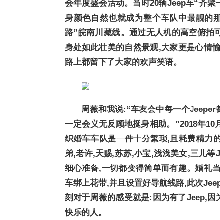
会年度盛会活动。当时20辆Jeep车“齐
身颜色自然也就成为整个车队中最靓的那
路”皖南川藏线。通过无人机的高空俯拍
身处如此壮美的自然景观,大家更是心情愉
路上都留下了大家的欢声笑语。
周薇和我说:“车友会中每一个Jeep
一定会义无反顾地挺身相助。”2018年1
织婚车车队是一件十分繁琐,且耗费精力的事
弟,老许,天赐,苏苏,小宝,浅浅美女,三儿
细心准备,一切都变得简单而有趣。婚礼当
车绑上花带,并且设置好导航线路,此次Je
刻对于周薇的感受就是:因为有了Jeep,
快乐的人。