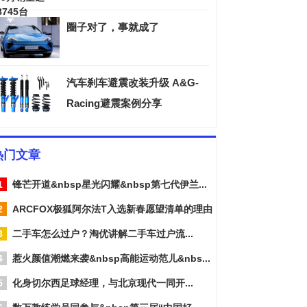
圈子对了，事就成了
汽车刹车避震改装升级 A&G-
Racing避震案例分享
热门文章
1
锋芒开道&nbsp星光闪耀&nbsp第七代伊兰...
2
ARCFOX极狐阿尔法T入选新春愿望清单的理由
3
二手车怎么过户？淘优讲解二手车过户流...
4
惹火颜值潮燃来袭&nbsp高能运动范儿&nbs...
5
化身切尔西足球经理，与北京现代一同开...