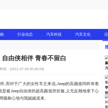
购
行业动态
汽车科技
汽车文化
活
薇：自由侠相伴 青春不留白
时间：[2021-07-09 00:00:00]
情怀,而对于广大的女性车主来说,Jeep的高颜值同样有着
是被Jeep自由侠的超高颜值所折服,义无反顾地拿下心
,周薇耐心地与我娓娓道来。