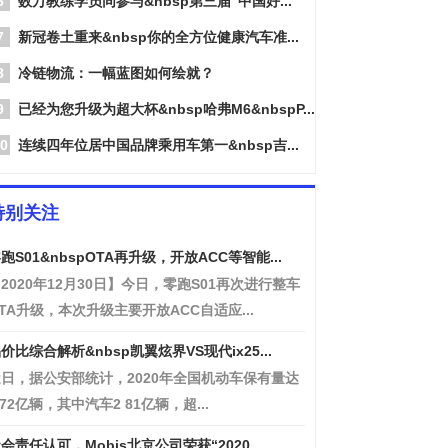
6
数万教练学员同参与&nbsp第三届“中国好...
7
新冠卷土重来&nbsp你的全方位健康汽车准...
8
冷链物流：一幅蓝图如何绘就？
9
已经为您升级为超大杯&nbsp哈弗M6&nbspP...
0
连续四年位居中国品牌乘用车第一&nbsp吉...
特别关注
跑S01&nbspOTA再升级，开放ACC等智能...
2020年12月30日】今日，零跑S01再次进行整车
TA升级，本次升级主要开放ACC自适应...
价比综合解析&nbsp凯翼炫界VS现代ix25...
日，据公安部统计，2020年全国机动车保有量达
 72亿辆，其中汽车2 81亿辆，超...
会责任认可，Mobis北京公司荣获“2020...