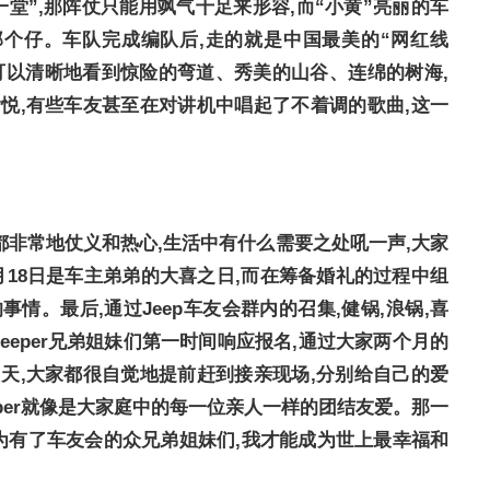
聚一堂”,那阵仗只能用飒气十足来形容,而“小黄”亮丽的车
个仔。车队完成编队后,走的就是中国最美的“网红线
可以清晰地看到惊险的弯道、秀美的山谷、连绵的树海,
悦,有些车友甚至在对讲机中唱起了不着调的歌曲,这一
er都非常地仗义和热心,生活中有什么需要之处吼一声,大家
0月18日是车主弟弟的大喜之日,而在筹备婚礼的过程中组
情。最后,通过Jeep车友会群内的召集,健锅,浪锅,喜
等Jeeper兄弟姐妹们第一时间响应报名,通过大家两个月的
天,大家都很自觉地提前赶到接亲现场,分别给自己的爱
eper就像是大家庭中的每一位亲人一样的团结友爱。那一
因为有了车友会的众兄弟姐妹们,我才能成为世上最幸福和