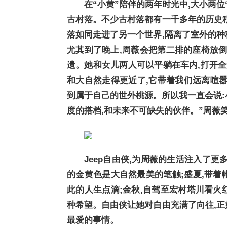
在“小黄”陪伴的两年时光中,大小两
古村落。不少古村落都有一千多年的历史积
落如同走进了另一个世界,隔离了室外的种
尤其到了晚上,周薇会把第二排的座椅放倒
遗。她和女儿两人可以平躺在车内,打开全
和大自然走得更近了,它带着我们远离喧嚣
到属于自己的世外桃源。所以我一直会说:
度的搭档,和未来不可缺失的伙伴。”周薇
Jeep自由侠,为周薇的生活注入了
的金黄色是大自然最美的笔触;盛夏,带着
此的人生点滴;金秋,自驾至宏村塔川看火
种希望。自由侠让她对自由充满了向往,正
最爱的事情。