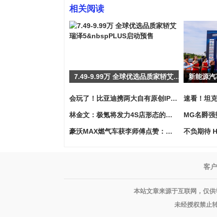
相关阅读
7.49-9.99万 全球优选品质家轿艾瑞泽5 PLUS启动预售
会玩了！比亚迪携两大自有原创IP首登ChinaJoy，由虚向实打破次元壁！
林金文：极氪将发力4S店形态的极氪家
豪沃MAX燃气车获李师傅点赞：拉49吨货，百公里气耗29kg，妥妥的赚钱神器！
客户
本站文章来源于互联网，仅供
未经授权禁止转