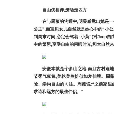
自由侠相伴,潇洒走四方
在与周薇的沟通中,明显感觉出她是一
公主”,而宝贝女儿自然就是她心中的“小公
到周末时间,必定会驾着“小黄”(对Jeep
中的繁累,享受自由的闲暇时光,和大自然来
安徽本就是个多山之地,而且古村遍地
节雾气氤氲,美轮美奂恰似如梦仙境。周薇
险、崇尚自由的向往。周薇说:“之前家里
求诗和远方的最佳伴侣。”