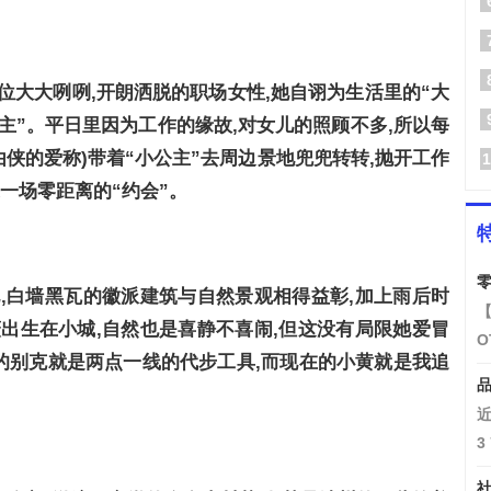
位大大咧咧,开朗洒脱的职场女性,她自诩为生活里的“大
主”。平日里因为工作的缘故,对女儿的照顾不多,所以每
自由侠的爱称)带着“小公主”去周边景地兜兜转转,抛开工作
1
一场零距离的“约会”。
零
,白墙黑瓦的徽派建筑与自然景观相得益彰,加上雨后时
【
出生在小城,自然也是喜静不喜闹,但这没有局限她爱冒
O
的别克就是两点一线的代步工具,而现在的小黄就是我追
品
近
3
社