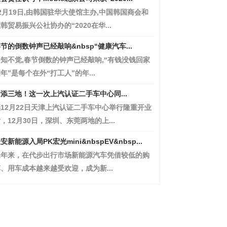
2月19日,由韩国驻华大使馆主办,中国韩国商会和
韩贸易振兴公社协办的“2020在华...
节的倒数钟声已经敲响&nbsp“健康汽车...
知不觉,春节倒数的钟声已经敲响,“有钱没钱回家
年”是每个在外“打工人”的年...
添三地！这一次上汽认证二手车中心同...
12月22日天津上汽认证二手车中心举行隆重开业
，12月30日，深圳、东莞两地的上...
安新能源入局PK宏光mini&nbspEV&nbsp...
近年来，在代步出行市场新能源汽车凭借较低的购
、用车成本越来越受欢迎，成为新...