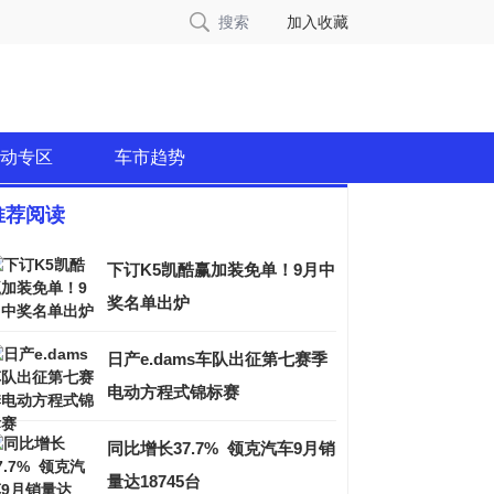
搜索
加入收藏
动专区
车市趋势
推荐阅读
下订K5凯酷赢加装免单！9月中
奖名单出炉
日产e.dams车队出征第七赛季
电动方程式锦标赛
同比增长37.7% 领克汽车9月销
量达18745台