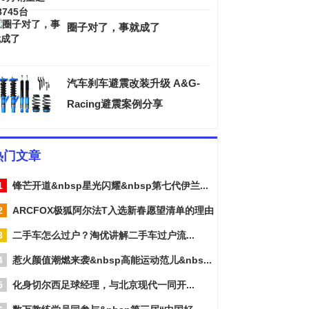
圈子对了，事就成了
汽车刹车避震改装升级 A&G-
Racing避震案例分享
热门文章
1
锋芒开道&nbsp星光闪耀&nbsp第七代伊兰...
2
ARCFOX极狐阿尔法T入选新春愿望清单的理由
3
二手车怎么过户？淘优讲解二手车过户流...
4
惹火颜值潮燃来袭&nbsp高能运动范儿&nbs...
5
化身切尔西足球经理，与北京现代一同开...