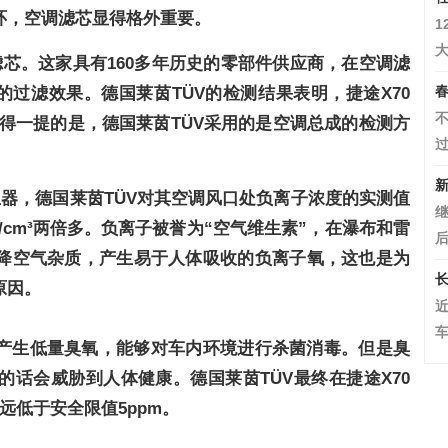
环，空调滤芯显得格外重要。
1
大
调滤芯。这家具有160多年历史的零部件供应商，在空调滤
春
的过滤效果。德国莱茵TÜV的检测结果表明，
捷途X
70
不
值得一提的是，德国莱茵TÜV采用的是
空调总成的检测方
过
新
发生器，德国莱茵TÜV对其空调风口处
负离子浓度的
实测值
继
个/cm³两倍多。负离子被誉为“空气维生素”，在瀑布和雷
后
降空气杂质，产生易于人体吸收的负离子氧，这也是为
长
原因。
车
产生
低量臭氧，能够对车内环境进行杀菌消毒。但是臭
话会威胁到人体健康。德国莱茵TÜV最终在捷途X70
，远低于安全限值5ppm。