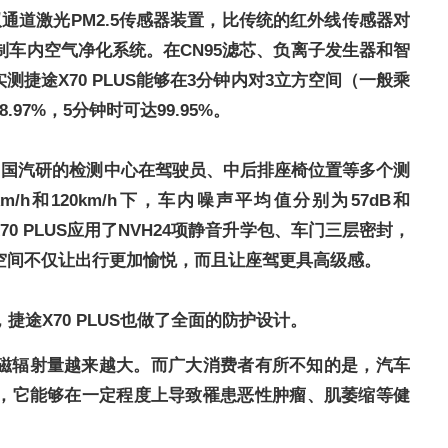
备双通道激光PM2.5传感器装置，比传统的红外线传感器对
制车内空气净化系统。在CN95滤芯、负离子发生器和智
实测捷途
X
70 PLUS能够在
3分钟内对3立方空间（一般乘
8.97%
，5分钟时可达9
9.95%
。
H。中国汽研的检测中心在驾驶员、中后排座椅位置等多个测
h和120km/h下，车内噪声平均值分别为57dB和
70 PLUS应用了
N
VH24项静音升学包、车门三层密封，
空间不仅让出行更加愉悦，而且让座驾更具高级感。
，捷途X
70 PLUS也做了全面的防护设计。
磁辐射量越来越大。而广大消费者有所不知的是，汽车
，它能够在一定程度上导致罹患恶性肿瘤、肌萎缩等健