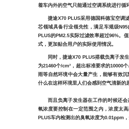
着车内外的空气只能通过空调系统进行循
捷途X70 PLUS采用德国科德宝空
芯领域具备行业领先性，满足车规级N95
PLUS的
P
M2.5实际过滤效率超过
9
6%。
式，更加贴合用户的实际使用情况。
同时，捷途X70 PLUS搭载负离子
为
21460
个
/c
m³，超出标准要求的10000
雨等自然环境中会大量产生，能够有效沉
什么在这样环境里
人们会感到空气清新的
而且负离子发生器在工作的时候还会
氧浓度要控制在一定范围之内，浓度太高的
PLUS车内检测出的臭氧浓度为0.01ppm