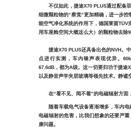
不仅如此，捷途X70 PLUS通过配
细微颗粒物的“察觉”更加精确，进一步控
能空气净化系统的作用下，
德国莱茵TÜV
用车座舱空间大概这么大）的颗粒物去除9
捷途X70 PLUS还具备出色的NV
点进行实测，车内噪声表现优异。60km/
67.6dB，都为A级。这一切要归功于
捷途X
以及静音声学夹层玻璃等领先技术。静谧
在“看不见、闻不着”的
电磁辐射方面
随着车载电气设备逐渐增多，车内电
电磁辐射的危害，比我们想象的还要严重
康问题。