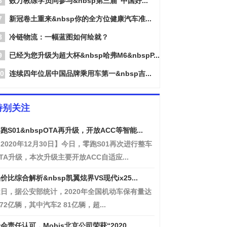
6
数万教练学员同参与&nbsp第三届“中国好...
7
新冠卷土重来&nbsp你的全方位健康汽车准...
8
冷链物流：一幅蓝图如何绘就？
9
已经为您升级为超大杯&nbsp哈弗M6&nbspP...
0
连续四年位居中国品牌乘用车第一&nbsp吉...
特别关注
跑S01&nbspOTA再升级，开放ACC等智能...
2020年12月30日】今日，零跑S01再次进行整车
TA升级，本次升级主要开放ACC自适应...
价比综合解析&nbsp凯翼炫界VS现代ix25...
日，据公安部统计，2020年全国机动车保有量达
 72亿辆，其中汽车2 81亿辆，超...
会责任认可，Mobis北京公司荣获“2020...