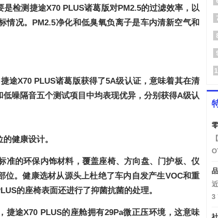
检测捷途X70 PLUS诸葛版对PM2.5的过滤效率，以
情况。PM2.5净化和低臭氧负离子是车内清新空气和
1
捷途X70 PLUS诸葛版获得了5A级认证，意味着其在清
和低噪隔音五个测试项目中均表现优异，分别获得A级认
零
【
位的健康设计。
O
8种高标准的环保内饰材料，覆盖座椅、方向盘、门护板、仪
品
部位。
健康选材从源头上杜绝了车内自发产生V
OC和重
近
PLUS的座椅表面还进行了抑菌抗菌的处理。
3
途X70 PLUS的座舱拥有29Pa
微正压环境，
这意味
社