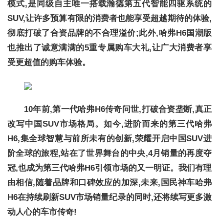
模式,是同级自主唯一搭载瀚德第五代智能四驱系统的
SUV,让许多预算有限的消费者也能享受超越期待的体验,
彻底打破了合资品牌的不合理溢价;此外,哈弗H6国潮版
也推出了诚意满满的5重专属购车大礼,让广大消费者享
受更超值的购车体验。
10年前,第一代哈弗H6传奇问世,打破合资垄断,真正
改写中国SUV市场格局。如今,进阶而来的第三代哈弗
H6,集全球智慧与前所未有的创新,荣耀开启中国SUV进
阶全球的旅程,站在了世界舞台的中央,4月销量的再度夺
冠,也成为第三代哈弗H6引领市场的又一明证。我们有理
由相信,随着品牌和口碑效应的加深,未来,国民神车哈弗
H6在持续刷新SUV市场销量纪录的同时,还将续写更多激
动人心的车市传奇!