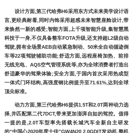
设计方面,第三代哈弗H6采用东方式未来美学设计语
言,更经典耐看,同时内饰采用超感未来智慧座舱设计,带
来焕然一新的感受;智能方面,上千项智能升级,集智慧黑
科技于一身,不仅具备整车FOTA升级,还支持超L2级自动
驾驶,拥有全场景AEB自动紧急制动、50米全自动循迹倒
车等22项驾驶辅助功能;舒适方面,远程座椅加热、前排
无线充电、AQS空气管理系统等,亦为全球消费者打造出
舒适豪华的驾乘体验;安全方面,于国内首次采用热成型
一体式门环结构,高强度钢比例提升至71.61%,达到全球
顶尖标准。
动力方面,第三代哈弗H6提供1.5T和2.0T两种动力选
择,并匹配第二代7DCT,带来更加澎湃自如的驾控。值得
一提的是,2.0T车型率先搭载长城汽车全新自主研发
的“中国心2020年度十佳”GW4N20 2.0GDIT发动机,整机