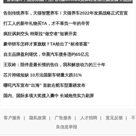
告别传统养车，天猫智慧养车！天猫养车2022年发展战略正式官宣
打工人的新年礼物买TA，才不辜负一年的辛苦
疯狂讽刺空头 特斯拉“做空者”短裤开卖
豪华轿车怎样才算旗舰？TA给出了“标准答案”
自主品牌盈利堪忧，华晨汽车债务违约65亿元
王双岭：陪伴是最长情的告白，我和解放动力的三十年
芯片持续短缺 10月法国新车销量大跌31%
哪吒汽车宣布“出海” 首款右舵车型重磅发布
国内、国际多项大奖揽入囊中 长城炮凭实力刷屏
客户服务
|
隐私政策
|
广告服务
|
人才招聘
|
意见反馈
|
不
良信息举报