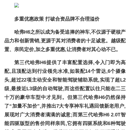
多重优惠政策 打破合资品牌不合理溢价
哈弗H6之所以成为备受追捧的神车,不仅源于硬核产
品力和创新营销,更源于其对消费者的十足诚意。越级配
置、亲民定价,加之多重优惠,让消费者对其心动不已。
第三代哈弗H6提供了丰富配置选择,令入门即为高
配,且顶配达到行业领先水准,如装配14个雷达,6个摄像
头,超过22项主动安全和智能驾驶辅助系统,实现了超L2
级,最接近L3级的自动驾驶,而这些配置以往只能在二三
十万的豪华车型中才见到。但第三代哈弗H6仍然保持
了“加量不加价”,并推出7大专享神车礼遇回馈新老用户,
展现对广大消费者满满的诚意;而第三代哈弗H6 2.0T智
能四驱版型的售价同样亲民,它拥有四驱系统和6种驾驶