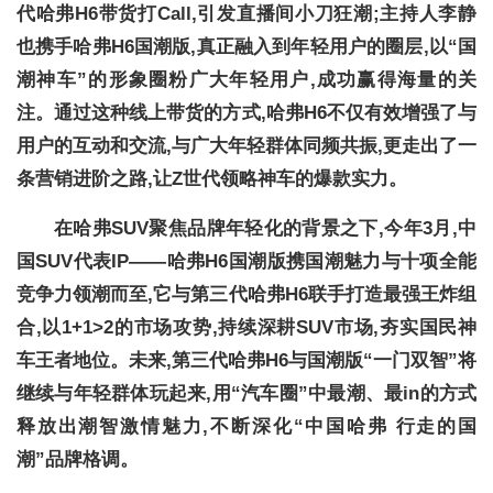
代哈弗H6带货打Call,引发直播间小刀狂潮;主持人李静
也携手哈弗H6国潮版,真正融入到年轻用户的圈层,以“国
潮神车”的形象圈粉广大年轻用户,成功赢得海量的关
注。通过这种线上带货的方式,哈弗H6不仅有效增强了与
用户的互动和交流,与广大年轻群体同频共振,更走出了一
条营销进阶之路,让Z世代领略神车的爆款实力。
在哈弗SUV聚焦品牌年轻化的背景之下,今年3月,中
国SUV代表IP——哈弗H6国潮版携国潮魅力与十项全能
竞争力领潮而至,它与第三代哈弗H6联手打造最强王炸组
合,以1+1>2的市场攻势,持续深耕SUV市场,夯实国民神
车王者地位。未来,第三代哈弗H6与国潮版“一门双智”将
继续与年轻群体玩起来,用“汽车圈”中最潮、最in的方式
释放出潮智激情魅力,不断深化“中国哈弗 行走的国
潮”品牌格调。