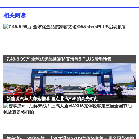
相关阅读
7.49-9.99万 全球优选品质家轿艾瑞泽5 PLUS启动预售
新能源汽车大赛落帷幕 盘点北汽EV5的高光时刻
智享澎π，油你来战！上汽大通MAXUS宽体轻客第三届全国节油挑战赛即将打响