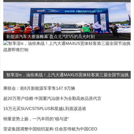
新能源汽车大赛落帷幕 盘点北汽EV5的高光时刻
智享澎π，油你来战！上汽大通MAXUS宽体轻客第三届全国节油挑战赛即将打响
乘联会：前8月新能源车零售147.9万辆
超20万用户信赖 中国重汽汕德卡为全勤高效品质代言
15万元买SUVCS75PLUS和星越L到底该选谁
销量逆势上扬，一汽丰田的“稳与进”
雷诺集团调整中国组织架构 任命苏伟铭为中国CEO