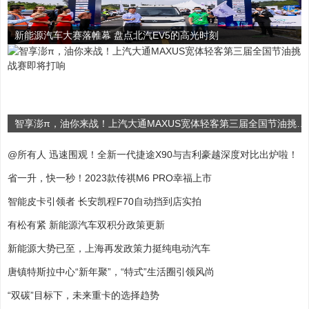
新能源汽车大赛落帷幕 盘点北汽EV5的高光时刻
智享澎π，油你来战！上汽大通MAXUS宽体轻客第三届全国节油挑战赛即将打响
@所有人 迅速围观！全新一代捷途X90与吉利豪越深度对比出炉啦！
省一升，快一秒！2023款传祺M6 PRO幸福上市
智能皮卡引领者 长安凯程F70自动挡到店实拍
有松有紧 新能源汽车双积分政策更新
新能源大势已至，上海再发政策力挺纯电动汽车
唐镇特斯拉中心“新年聚”，“特式”生活圈引领风尚
“双碳”目标下，未来重卡的选择趋势