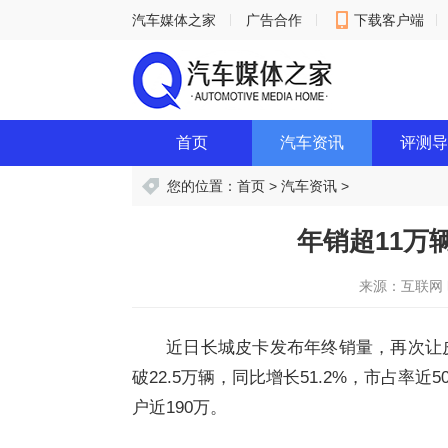
汽车媒体之家
广告合作
下载客户端
意见反馈
首页
汽车资讯
评测导
您的位置：
首页
>
汽车资讯
>
年销超11万
来源：互联网
近日长城皮卡发布年终销量，再次让皮
破22.5万辆，同比增长51.2%，市占率
户近190万。