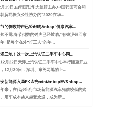
2月19日,由韩国驻华大使馆主办,中国韩国商会和
韩贸易振兴公社协办的“2020在华...
节的倒数钟声已经敲响&nbsp“健康汽车...
知不觉,春节倒数的钟声已经敲响,“有钱没钱回家
年”是每个在外“打工人”的年...
添三地！这一次上汽认证二手车中心同...
12月22日天津上汽认证二手车中心举行隆重开业
，12月30日，深圳、东莞两地的上...
安新能源入局PK宏光mini&nbspEV&nbsp...
近年来，在代步出行市场新能源汽车凭借较低的购
、用车成本越来越受欢迎，成为新...