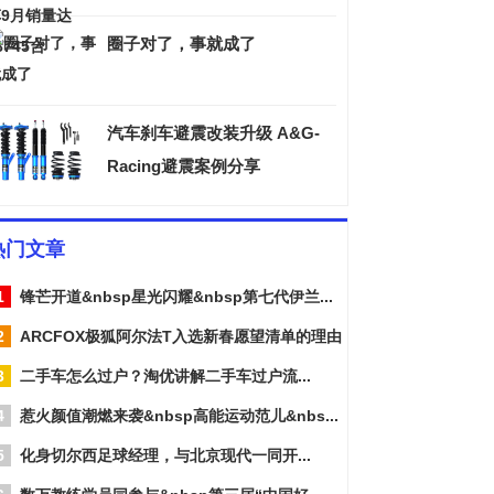
圈子对了，事就成了
汽车刹车避震改装升级 A&G-
Racing避震案例分享
热门文章
1
锋芒开道&nbsp星光闪耀&nbsp第七代伊兰...
2
ARCFOX极狐阿尔法T入选新春愿望清单的理由
3
二手车怎么过户？淘优讲解二手车过户流...
4
惹火颜值潮燃来袭&nbsp高能运动范儿&nbs...
5
化身切尔西足球经理，与北京现代一同开...