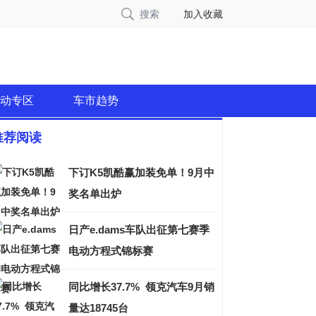
搜索
加入收藏
动专区
车市趋势
推荐阅读
下订K5凯酷赢加装免单！9月中
奖名单出炉
日产e.dams车队出征第七赛季
电动方程式锦标赛
同比增长37.7% 领克汽车9月销
量达18745台