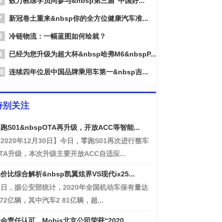
6
数万教练学员同参与&nbsp第三届“中国好...
7
新冠卷土重来&nbsp你的全方位健康汽车准...
8
冷链物流：一幅蓝图如何绘就？
9
已经为您升级为超大杯&nbsp哈弗M6&nbspP...
0
连续四年位居中国品牌乘用车第一&nbsp吉...
特别关注
跑S01&nbspOTA再升级，开放ACC等智能...
2020年12月30日】今日，零跑S01再次进行整车
TA升级，本次升级主要开放ACC自适应...
价比综合解析&nbsp凯翼炫界VS现代ix25...
日，据公安部统计，2020年全国机动车保有量达
 72亿辆，其中汽车2 81亿辆，超...
会责任认可，Mobis北京公司荣获“2020...