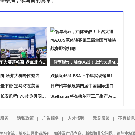
竞争格局，续写新的篇章。
新能源汽车大赛落帷幕 盘点北汽EV5的高光时刻
智享澎π，油你来战！上汽大通MAXUS宽体轻客第三届全国节油挑战赛即将打响
实现极限进阶 哈弗大狗野性魅力尽显无疑
跌幅近46% PSA上半年实现销量103万辆
疫情导致销量下滑 宝马将在美国裁员
日产汽车参展第四届中国国际进口博览会
可静可动！长安凯程F70带你勇闯滇西
Stellantis将在梅尔菲工厂生产Jeep指南者
服务
|
隐私政策
|
广告服务
|
人才招聘
|
意见反馈
|
不良信息
学习交流，版权归原作者所有，如涉及作品内容、版权和其它问题，请与本站