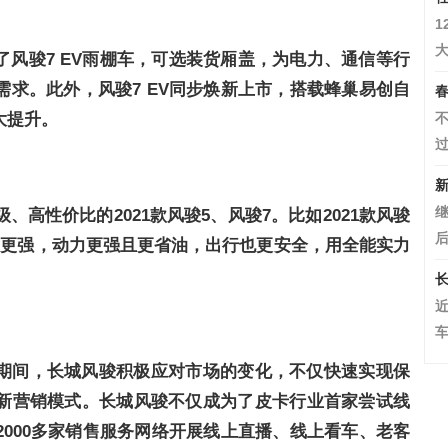
1
大
风骏7 EV雨棚车，可选装货厢盖，为电力、通信等行
求。此外，风骏7 EV同步焕新上市，搭载蜂巢易创自
春
大提升。
不
过
新
继
、高性价比的2021款风骏5、风骏7。比如2021款风骏
后
力更强，动力更强且更省油，出行也更安全，用全能实力
长
车
期间，长城风骏积极应对市场的变化，不仅快速实现保
新营销模式。长城风骏不仅成为了皮卡行业首家尝试线
000多家销售服务网络开展线上直播、线上看车、老客