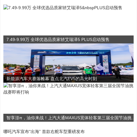
7.49-9.99万 全球优选品质家轿艾瑞泽5 PLUS启动预售
新能源汽车大赛落帷幕 盘点北汽EV5的高光时刻
智享澎π，油你来战！上汽大通MAXUS宽体轻客第三届全国节油挑战赛即将打响
哪吒汽车宣布“出海” 首款右舵车型重磅发布