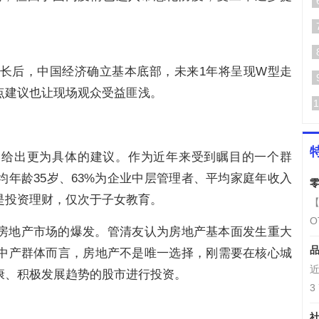
增长后，中国经济确立基本底部，未来1年将呈现W型走
点建议也让现场观众受益匪浅。
1
，给出更为具体的建议。作为近年来受到瞩目的一个群
年龄35岁、63%为企业中层管理者、平均家庭年收入
零
点是投资理财，仅次于子女教育。
【
O
房地产市场的爆发。管清友认为房地产基本面发生重大
品
中产群体而言，房地产不是唯一选择，刚需要在核心城
近
康、积极发展趋势的股市进行投资。
3
社