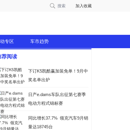
搜索
加入收藏
动专区
车市趋势
推荐阅读
下订K5凯酷赢加装免单！9月中
奖名单出炉
日产e.dams车队出征第七赛季
电动方程式锦标赛
同比增长37.7% 领克汽车9月销
量达18745台