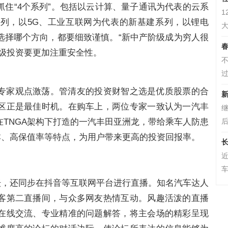
住“4个系列”。包括以云计算、量子通讯为代表的云系
1
列，以5G、工业互联网为代表的新基建系列，以锂电
大
选择哪个方向，都要细致谨慎。“新中产阶级成为穷人很
春
阶级投资要更加注重安全性。
不
过
专家观点激荡。管清友的投资财智之选是优质股票的合
新
区正是最佳时机。在购车上，两位专家一致认为一汽丰
继
TNGA架构下打造的一汽丰田亚洲龙，带给乘车人防患
后
本、高保值率等特点，为用户带来更高的投资回报率。
长
车
坛，还同步在抖音等互联网平台进行直播。知名汽车达人
客第二直播间，与众多网友热情互动。风趣活泼的直播
在线交流、专业精准的问题解答，将主会场的精彩呈现