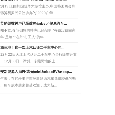
2月19日,由韩国驻华大使馆主办,中国韩国商会和
韩贸易振兴公社协办的“2020在华...
节的倒数钟声已经敲响&nbsp“健康汽车...
知不觉,春节倒数的钟声已经敲响,“有钱没钱回家
年”是每个在外“打工人”的年...
添三地！这一次上汽认证二手车中心同...
12月22日天津上汽认证二手车中心举行隆重开业
，12月30日，深圳、东莞两地的上...
安新能源入局PK宏光mini&nbspEV&nbsp...
近年来，在代步出行市场新能源汽车凭借较低的购
、用车成本越来越受欢迎，成为新...