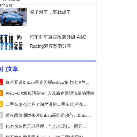
圈子对了，事就成了
汽车刹车避震改装升级 A&G-
Racing避震案例分享
热门文章
1
锋芒开道&nbsp星光闪耀&nbsp第七代伊兰...
2
ARCFOX极狐阿尔法T入选新春愿望清单的理由
3
二手车怎么过户？淘优讲解二手车过户流...
4
惹火颜值潮燃来袭&nbsp高能运动范儿&nbs...
5
化身切尔西足球经理，与北京现代一同开...