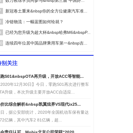
6
数万教练学员同参与&nbsp第三届“中国好...
7
新冠卷土重来&nbsp你的全方位健康汽车准...
8
冷链物流：一幅蓝图如何绘就？
9
已经为您升级为超大杯&nbsp哈弗M6&nbspP...
0
连续四年位居中国品牌乘用车第一&nbsp吉...
特别关注
跑S01&nbspOTA再升级，开放ACC等智能...
2020年12月30日】今日，零跑S01再次进行整车
TA升级，本次升级主要开放ACC自适应...
价比综合解析&nbsp凯翼炫界VS现代ix25...
日，据公安部统计，2020年全国机动车保有量达
 72亿辆，其中汽车2 81亿辆，超...
会责任认可，Mobis北京公司荣获“2020...