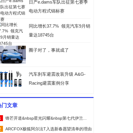
日产e.dams车队出征第七赛季
电动方程式锦标赛
同比增长37.7% 领克汽车9月销
量达18745台
圈子对了，事就成了
汽车刹车避震改装升级 A&G-
Racing避震案例分享
热门文章
1
锋芒开道&nbsp星光闪耀&nbsp第七代伊兰...
2
ARCFOX极狐阿尔法T入选新春愿望清单的理由