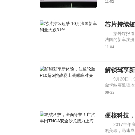
11-02
芯片持续短
据外媒报道
法国的新车注册
量为118,5
11-04
解锁驾享新
9月20日
金卡纳赛道场地
G6新品驾控P
09-22
硬核科技，
2017年
凯美瑞，迅速成为