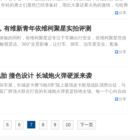
。年轻的勇士们显然已经准备好，用比大暑还要火热的激情，与哈弗
发，
分享
+，有维新青年依维柯聚星实拍评测
体验的同时，依维柯聚星还专注于车辆出行安全，依维柯聚星凭借
后敏视雷达、360°全景影像，让行车、倒车、泊车更安全。配备
驾
分享
地胎 撞色设计 长城炮火弹硬派来袭
际车展，长城皮卡携“5炮3弹”陆上最强皮卡航母战队强势出征，与
装厂牌顶火联合打造的长城炮火弹更是惊艳全场。每一个心向自由
一
分享
5
6
7
8
9
10
下一页