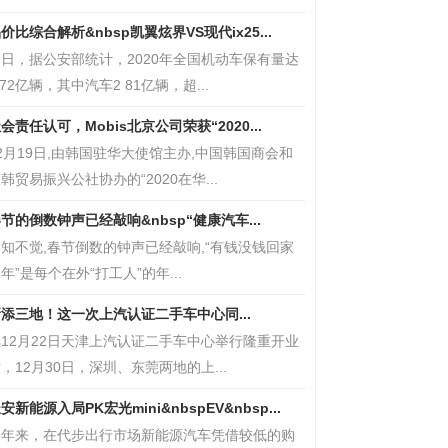
价比综合解析&nbsp凯翼炫界VS现代ix25...
日，据公安部统计，2020年全国机动车保有量达
 72亿辆，其中汽车2 81亿辆，超...
会责任认可，Mobis北京公司荣获“2020...
2月19日,由韩国驻华大使馆主办,中国韩国商会和
韩贸易振兴公社协办的“2020在华...
节的倒数钟声已经敲响&nbsp“健康汽车...
知不觉,春节倒数的钟声已经敲响,“有钱没钱回家
年”是每个在外“打工人”的年...
添三地！这一次上汽认证二手车中心同...
12月22日天津上汽认证二手车中心举行隆重开业
，12月30日，深圳、东莞两地的上...
安新能源入局PK宏光mini&nbspEV&nbsp...
近年来，在代步出行市场新能源汽车凭借较低的购