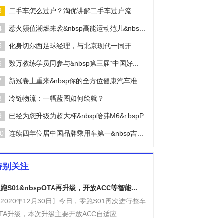
3
二手车怎么过户？淘优讲解二手车过户流...
4
惹火颜值潮燃来袭&nbsp高能运动范儿&nbs...
5
化身切尔西足球经理，与北京现代一同开...
6
数万教练学员同参与&nbsp第三届“中国好...
7
新冠卷土重来&nbsp你的全方位健康汽车准...
8
冷链物流：一幅蓝图如何绘就？
9
已经为您升级为超大杯&nbsp哈弗M6&nbspP...
0
连续四年位居中国品牌乘用车第一&nbsp吉...
特别关注
跑S01&nbspOTA再升级，开放ACC等智能...
2020年12月30日】今日，零跑S01再次进行整车
TA升级，本次升级主要开放ACC自适应...