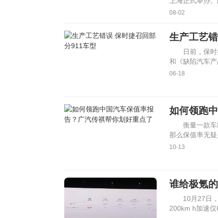
上海正式举办。
08-02
生产工艺错
日前，保时
和《缺陷汽车产
了召回计划。自2
06-18
如何领跑中
衡量一款车
那么保值率无疑
定性、可靠性、
10-13
谁给极氪的
10月27日
200km h加