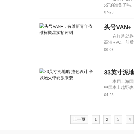
浴”的准备了吗
大狗一起敢性出
07-23
头号VAN
在打造驾趣
高清RVC、前
ADAS自动辅助
06-08
33英寸泥
本届上海国
中国本土越野改
的人都应该拥有
04-28
上一页
1
2
3
4