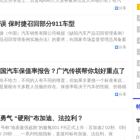
此次分享会上，百度Apollo三大业务板块负责人详细介绍了在汽
分享
误 保时捷召回部分911车型
捷（中国）汽车销售有限公司根据《缺陷汽车产品召回管理条例》
品召回管理条例实施办法》的要求，向国家市场监督管理总局备案
02
分享
国汽车保值率报告？广汽传祺帮你划好重点了
给不给力，不同的人有不同的维度，但如果非要挑一个标准来说，
1
是最能令大多数人信服的存在。保值率取决于汽车的性能、价格稳
配件价
分享
勇气 “硬刚”布加迪、法拉利？
零
，号称“地表最强超跑”的极氪001 FR正式上市：百加速2 02秒、0到
【
速仅6 29秒……一系列性能指标，直接对标布加迪、法拉利、保
O