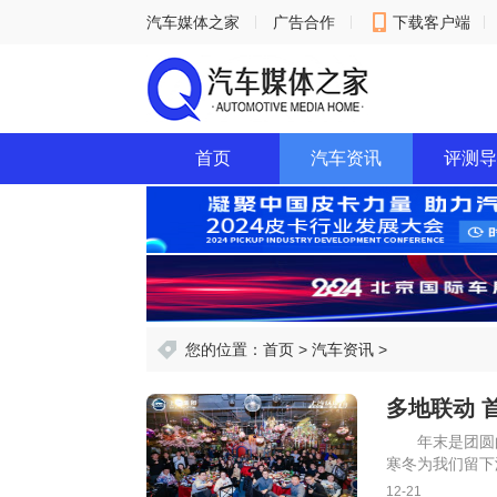
汽车媒体之家
广告合作
下载客户端
意见反馈
首页
汽车资讯
评测导
您的位置：
首页
>
汽车资讯
>
多地联动 
年末是团圆
寒冬为我们留下
12月20日，
12-21