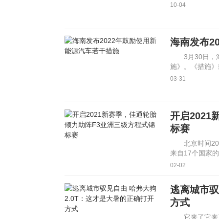
凌以
10-04
海南发布2
3月30日
施》。《措施》鼓
日，在
03-31
开启202
标赛
北京时间2
来自17个国家
商，佳通轮
02-02
逃离城市驭
方式
它来了它来