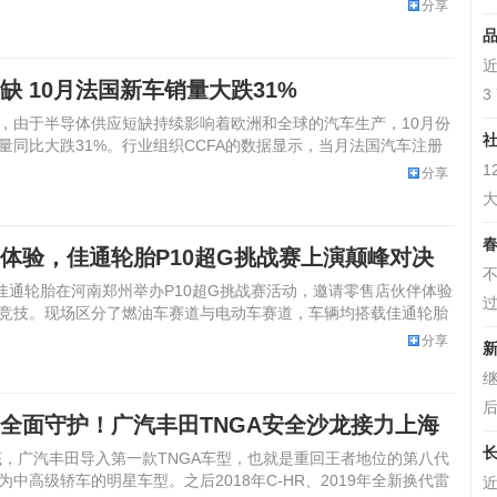
分享
品
近
缺 10月法国新车销量大跌31%
3
，由于半导体供应短缺持续影响着欧洲和全球的汽车生产，10月份
社
量同比大跌31%。行业组织CCFA的数据显示，当月法国汽车注册
1
分享
大
春
体验，佳通轮胎P10超G挑战赛上演颠峰对决
不
，佳通轮胎在河南郑州举办P10超G挑战赛活动，邀请零售店伙伴体验
过
竞技。现场区分了燃油车赛道与电动车赛道，车辆均搭载佳通轮胎
分享
新
继
后
全面守护！广汽丰田TNGA安全沙龙接力上海
长
年底，广汽丰田导入第一款TNGA车型，也就是重回王者地位的第八代
中高级轿车的明星车型。之后2018年C-HR、2019年全新换代雷