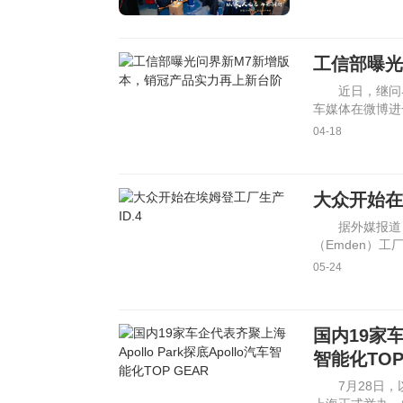
工信部曝光
近日，继问
车媒体在微博进
型延续了现有
04-18
大众开始在
据外媒报道
（Emden）工
第二座生
05-24
国内19家车
智能化TOP
7月28日，